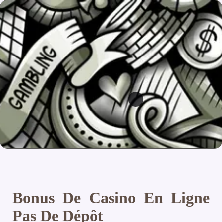
Bonus De Casino En Ligne
Pas De Dépôt